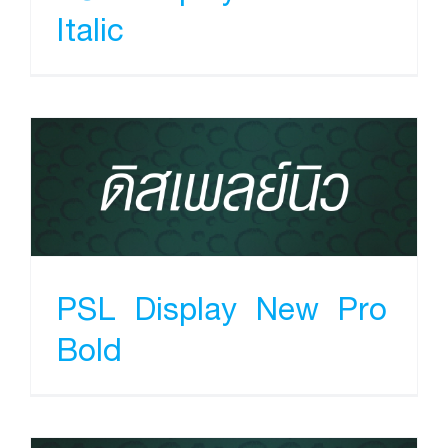
Italic
PSL Display New Pro
Bold