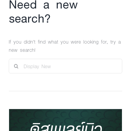
Need a new
search?
If you didn't find what you were looking for, try a
new search!
Sea
for: