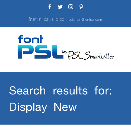
Skip
Facebook
Twitter
Instagram
Pinterest
to
content
โทรหาเรา:
02-1810130
|
pslsmart@fontpsl.com
Search results for:
Display New