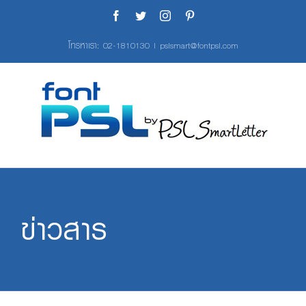
Skip
Facebook
Twitter
Instagram
Pinterest
to
content
โทรหาเรา:
02-1810130
|
pslsmart@fontpsl.com
ข่าวสาร