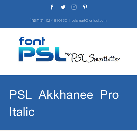
Skip
Facebook
Twitter
Instagram
Pinterest
to
content
โทรหาเรา:
02-1810130
|
pslsmart@fontpsl.com
PSL Akkhanee Pro
Italic