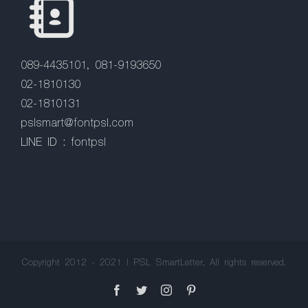
089-4435101, 081-9193650
02-1810130
02-1810131
pslsmart@fontpsl.com
LINE ID : fontpsl
Copyright 2012 - 2021 | PSL SmartLetter, All rights reserved.
Facebook
Twitter
Instagram
Pinterest