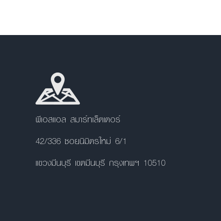
พีเอสแอล สมาร์ทเล็ตเตอร์
42/336 ซอยนิมิตรใหม่ 6/1
แขวงมีนบุรี เขตมีนบุรี กรุงเทพฯ 10510