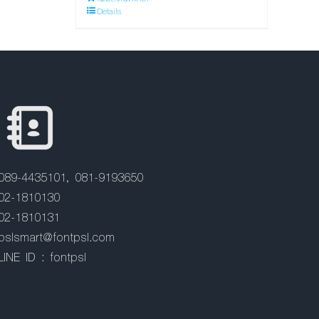
Details
089-4435101, 081-9193650
02-1810130
02-1810131
pslsmart@fontpsl.com
LINE ID : fontpsl