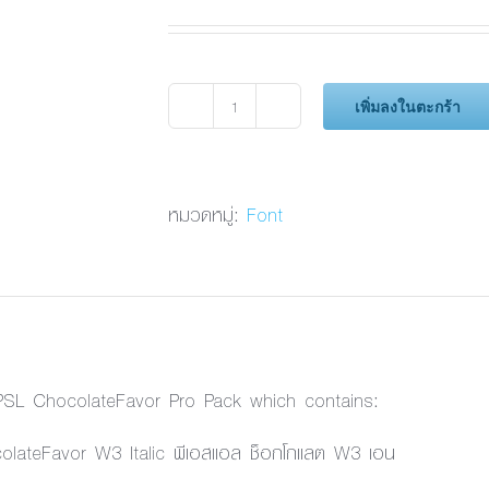
เพิ่มลงในตะกร้า
จำนวน
PSL
ChocolateFavor
W3
หมวดหมู่:
Font
Italic
ชิ้น
 PSL ChocolateFavor Pro Pack which contains:
olateFavor W3 Italic พีเอสแอล ช็อกโกแลต W3 เอน