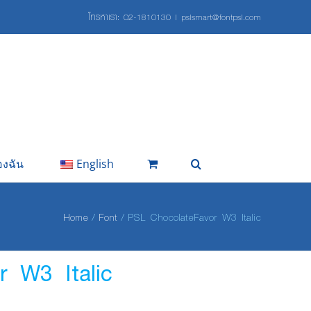
โทรหาเรา:
02-1810130
|
pslsmart@fontpsl.com
องฉัน
English
Home
Font
PSL ChocolateFavor W3 Italic
 W3 Italic