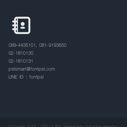
089-4435101, 081-9193650
02-1810130
02-1810131
pslsmart@fontpsl.com
LINE ID : fontpsl
Copyright 2012 - 2021 | PSL SmartLetter, All rights reserved.