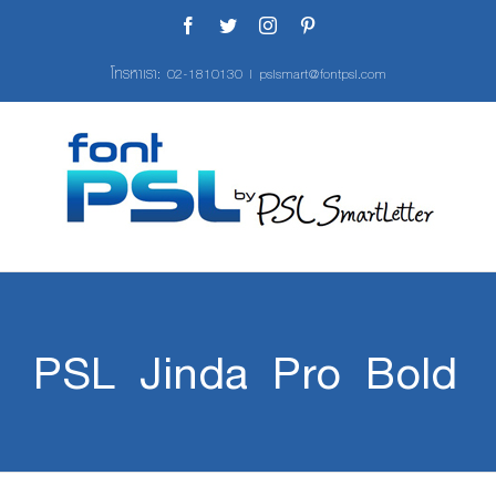
Skip
Facebook
Twitter
Instagram
Pinterest
to
content
โทรหาเรา:
02-1810130
|
pslsmart@fontpsl.com
PSL Jinda Pro Bold