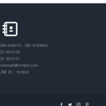
089-4435101, 081-9193650
02-1810130
02-1810131
pslsmart@fontpsl.com
LINE ID : fontpsl
Facebook
Twitter
Instagram
Pinterest