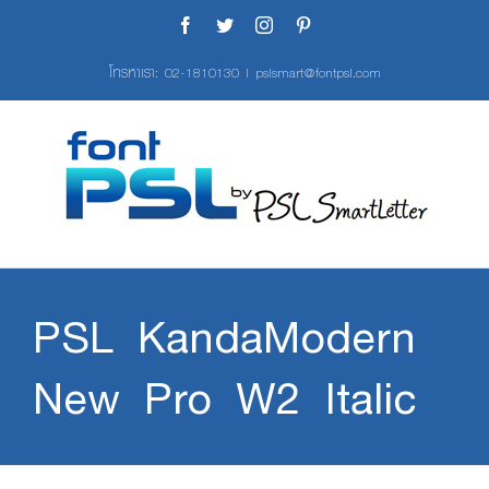
Skip
Facebook
Twitter
Instagram
Pinterest
to
content
โทรหาเรา:
02-1810130
|
pslsmart@fontpsl.com
PSL KandaModern
New Pro W2 Italic