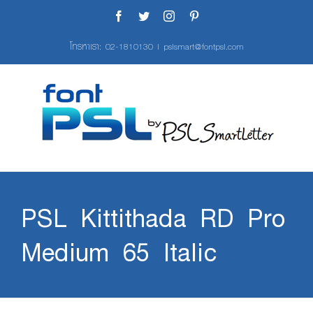
Skip
Facebook
Twitter
Instagram
Pinterest
to
content
โทรหาเรา:
02-1810130
|
pslsmart@fontpsl.com
PSL Kittithada RD Pro
Medium 65 Italic