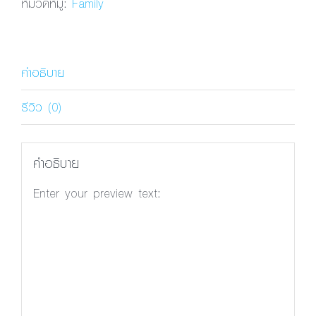
Pro
หมวดหมู่:
Family
Family
ชิ้น
คำอธิบาย
รีวิว (0)
คำอธิบาย
Enter your preview text:
พีเอสแอล มิตรภาพ
Size