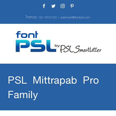
Skip
Facebook
Twitter
Instagram
Pinterest
to
content
โทรหาเรา:
02-1810130
|
pslsmart@fontpsl.com
PSL Mittrapab Pro
Family