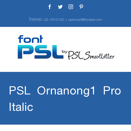
Skip
Facebook
Twitter
Instagram
Pinterest
to
content
โทรหาเรา:
02-1810130
|
pslsmart@fontpsl.com
PSL Ornanong1 Pro
Italic