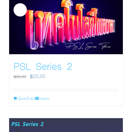
Sale!
PSL Series 2
Original
Current
฿
25.00
฿
35.00
price
price
was:
is:
เพิ่มลงในตะกร้า
Details
฿35.00.
฿25.00.