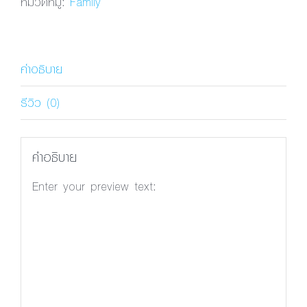
หมวดหมู่:
Family
Family
ชิ้น
คำอธิบาย
รีวิว (0)
คำอธิบาย
Enter your preview text:
พีเอสแอล ปักษิณ
Size