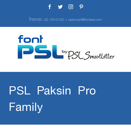
Skip
Facebook
Twitter
Instagram
Pinterest
to
content
โทรหาเรา:
02-1810130
|
pslsmart@fontpsl.com
PSL Paksin Pro
Family