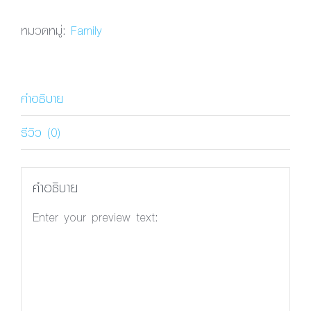
Pimruedee
Pro
หมวดหมู่:
Family
Family
ชิ้น
คำอธิบาย
รีวิว (0)
คำอธิบาย
Enter your preview text:
พีเอสแอล พิมพฤดี