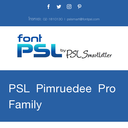
Skip
Facebook
Twitter
Instagram
Pinterest
to
content
โทรหาเรา:
02-1810130
|
pslsmart@fontpsl.com
PSL Pimruedee Pro
Family