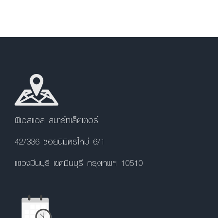
พีเอสแอล สมาร์ทเล็ตเตอร์
42/336 ซอยนิมิตรใหม่ 6/1
แขวงมีนบุรี เขตมีนบุรี กรุงเทพฯ 10510