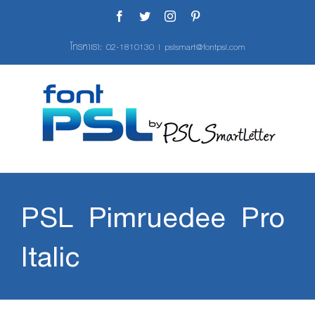
Skip
Facebook
Twitter
Instagram
Pinterest
to
content
โทรหาเรา:
02-1810130
|
pslsmart@fontpsl.com
PSL Pimruedee Pro
Italic