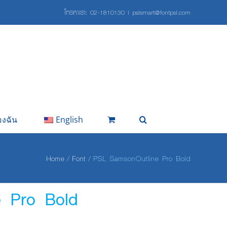
โทรหาเรา:
02-1810130
|
pslsmart@fontpsl.com
องฉัน
English
Home
Font
PSL SamsonOutline Pro Bold
 Pro Bold