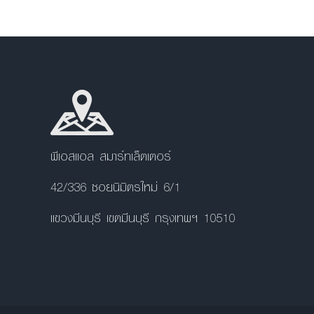
พีเอสแอล สมาร์ทเล็ตเตอร์
42/336 ซอยนิมิตรใหม่ 6/1
แขวงมีนบุรี เขตมีนบุรี กรุงเทพฯ 10510