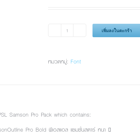
เพิ่มลงในตะกร้า
จำนวน
PSL
SamsonOutline
Pro
หมวดหมู่:
Font
Bold
ชิ้น
 PSL Samson Pro Pack which contains:
nOutline Pro Bold พีเอสแอล แซมซั่นสตาร์ หนา 