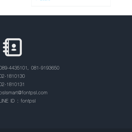
089-4435101, 081-9193650
02-1810130
02-1810131
pslsmart@fontpsl.com
LINE ID : fontpsl