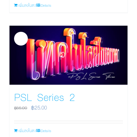
เพิ่มลงในตะกร้า
Details
Sale!
PSL Series 2
Original
Current
฿
25.00
฿
35.00
price
price
was:
is:
เพิ่มลงในตะกร้า
Details
฿35.00.
฿25.00.