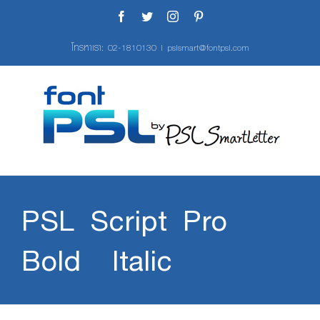
Skip
Facebook
Twitter
Instagram
Pinterest
to
content
โทรหาเรา:
02-1810130
|
pslsmart@fontpsl.com
PSL Script Pro
Bold Italic