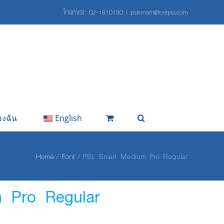
โทรหาเรา:
02-1810130
|
pslsmart@fontpsl.com
องฉัน
English
Home
Font
PSL Smart Medium Pro Regular
 Pro Regular