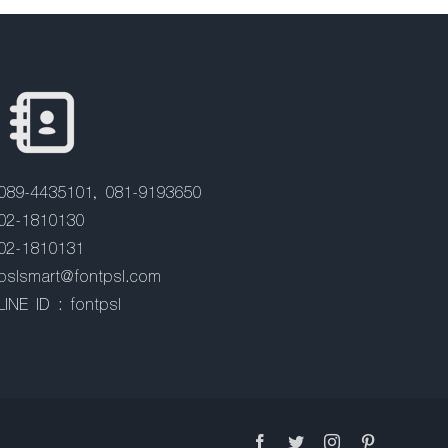
089-4435101, 081-9193650
02-1810130
02-1810131
pslsmart@fontpsl.com
LINE ID : fontpsl
Facebook
Twitter
Instagram
Pinterest