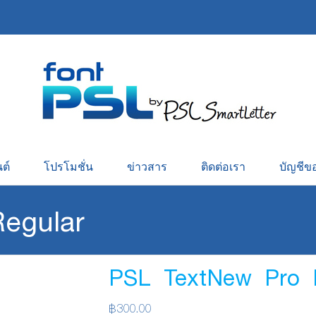
ต์
โปรโมชั่น
ข่าวสาร
ติดต่อเรา
บัญชีข
egular
PSL TextNew Pro 
฿
300.00