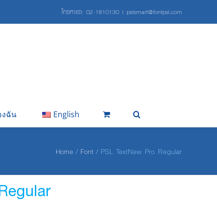
โทรหาเรา:
02-1810130
|
pslsmart@fontpsl.com
องฉัน
English
Home
Font
PSL TextNew Pro Regular
Regular