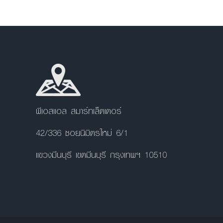
พีเอสแอล สมาร์ทเล็ตเตอร์
42/336 ซอยนิมิตรใหม่ 6/1
แขวงมีนบุรี เขตมีนบุรี กรุงเทพฯ 10510