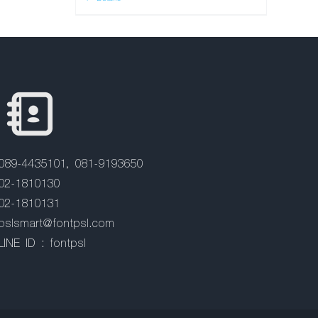
089-4435101, 081-9193650
02-1810130
02-1810131
pslsmart@fontpsl.com
LINE ID : fontpsl