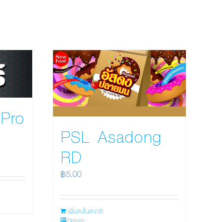
Pro
PSL Asadong
RD
฿
5.00
เพิ่มลงในตะกร้า
Details